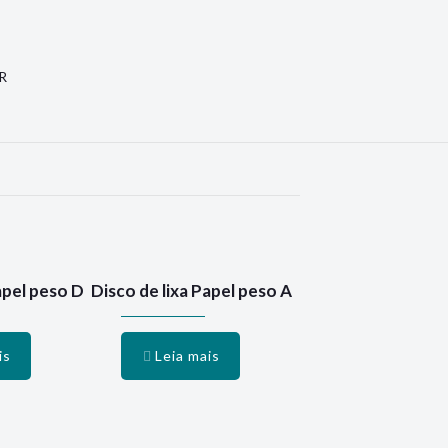
R
apel peso D
Disco de lixa Papel peso A
is
Leia mais